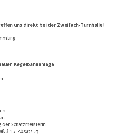
reffen uns direkt bei der Zweifach-Turnhalle!
ammlung
 neuen Kegelbahnanlage
en
den
den
g der Schatzmeisterin
äß § 15, Absatz 2)