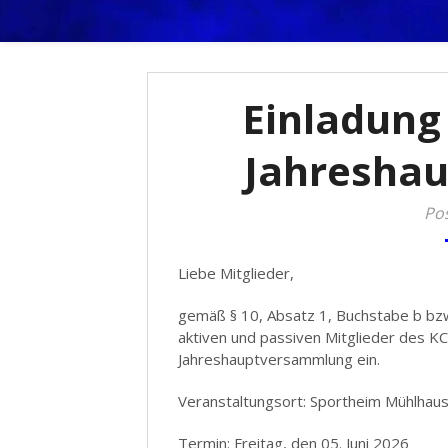
Traditionsverein seit 1960
Kegelclub
Einladung 
Jahresha
Pos
Liebe Mitglieder,
gemäß § 10, Absatz 1, Buchstabe b bzw.
aktiven und passiven Mitglieder des KC
Jahreshauptversammlung ein.
Veranstaltungsort: Sportheim Mühlhau
Termin: Freitag, den 05. Juni 2026