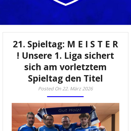
Traditionsverein seit 1960
Kegelclub Mühlhausen
21. Spieltag: M E I S T E R
e.V.
! Unsere 1. Liga sichert
sich am vorletztem
Spieltag den Titel
Posted On 22. März 2026