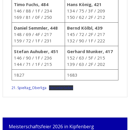
Timo Fuchs, 484
Hans König, 421
146 / 88 / 1F / 234
134 / 75 / 3F / 209
169 / 81 / 0F / 250
150 / 62 / 2F / 212
Daniel Semmler, 448
Bernd Kölbl, 439
148 / 69 / 4F / 217
145 / 72 / 2F / 217
159 / 72 / 1F / 231
132 / 90 / 1F / 222
Stefan Auhuber, 451
Gerhard Munker, 417
146 / 90 / 1F / 236
152 / 63 / 5F / 215
144 / 71 / 1F / 215
139 / 63 / 2F / 202
1827
1683
21. Spieltag_Oberliga
Herunterladen
Meisterschaftsfeier 2026 in Kipfenberg