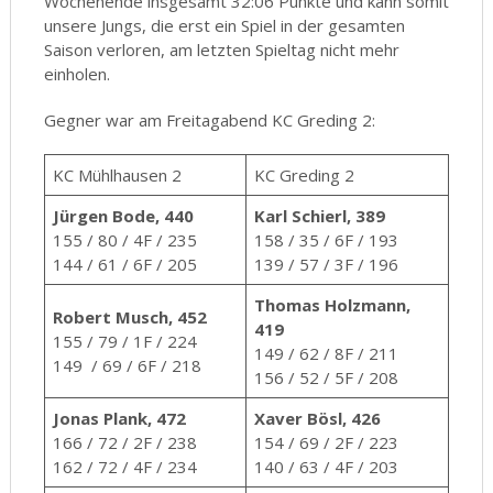
Wochenende insgesamt 32:06 Punkte und kann somit
unsere Jungs, die erst ein Spiel in der gesamten
Saison verloren, am letzten Spieltag nicht mehr
einholen.
Gegner war am Freitagabend KC Greding 2:
KC Mühlhausen 2
KC Greding 2
Jürgen Bode, 440
Karl Schierl, 389
155 / 80 / 4F / 235
158 / 35 / 6F / 193
144 / 61 / 6F / 205
139 / 57 / 3F / 196
Thomas Holzmann,
Robert Musch, 452
419
155 / 79 / 1F / 224
149 / 62 / 8F / 211
149 / 69 / 6F / 218
156 / 52 / 5F / 208
Jonas Plank, 472
Xaver Bösl, 426
166 / 72 / 2F / 238
154 / 69 / 2F / 223
162 / 72 / 4F / 234
140 / 63 / 4F / 203