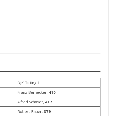
4
9
7
7
5
1
1
7
6
7
8
2
6
DJK Titting 1
Franz Bernecker,
410
Alfred Schmidt,
417
Robert Bauer,
379